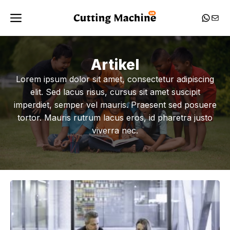
Skip
Menu
Whats
Mail
to
content
Artikel
Lorem ipsum dolor sit amet, consectetur adipiscing
elit. Sed lacus risus, cursus sit amet suscipit
imperdiet, semper vel mauris. Praesent sed posuere
tortor. Mauris rutrum lacus eros, id pharetra justo
viverra nec.