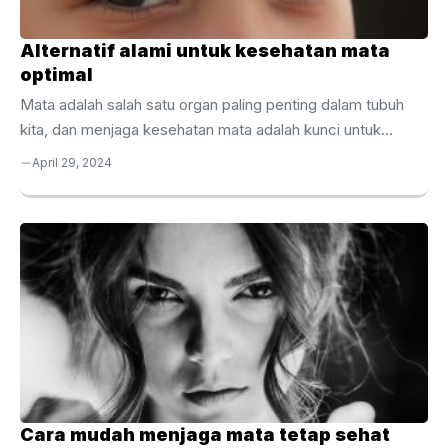
Alternatif alami untuk kesehatan mata
optimal
Mata adalah salah satu organ paling penting dalam tubuh
kita, dan menjaga kesehatan mata adalah kunci untuk
mempertahankan penglihatan yang baik sepanjang hidup.
April 29, 2024
Selain kebiasaan hidup sehat seperti makan makanan
bergizi dan menjaga jarak pandang dari layar elektronik, ada
juga berbagai pilihan alami yang dapat membantu
meningkatkan kesehatan mata secara holistik. Dalam artikel
ini, kita akan mengeksplorasi beberapa alternatif alami
untuk kesehatan mata optimal. 1. Konsumsi Makanan Sehat
untuk Mata Pertama-tama, nutrisi yang tepat dapat
berperan penting dalam menjaga kesehatan ...
Cara mudah menjaga mata tetap sehat